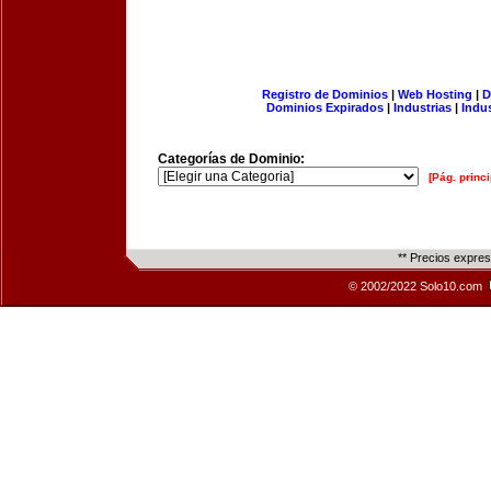
Registro de Dominios
|
Web Hosting
|
D
Dominios Expirados
|
Industrias
|
Indu
Categorías de Dominio:
[Pág. princi
** Precios expre
© 2002/2022 Solo10.com