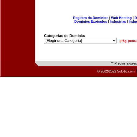
Registro de Dominios
|
Web Hosting
|
D
Dominios Expirados
|
Industrias
|
Indu
Categorías de Dominio:
[Pág. princi
** Precios expre
© 2002/2022 Solo10.com