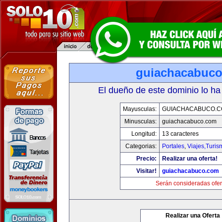
guiachacabuc
El dueño de este dominio lo ha
Mayusculas:
GUIACHACABUCO.
Minusculas:
guiachacabuco.com
Longitud:
13 caracteres
Categorias:
Portales
,
Viajes,Turi
Precio:
Realizar una oferta!
Visitar!
guiachacabuco.com
Serán consideradas ofer
Realizar una Oferta