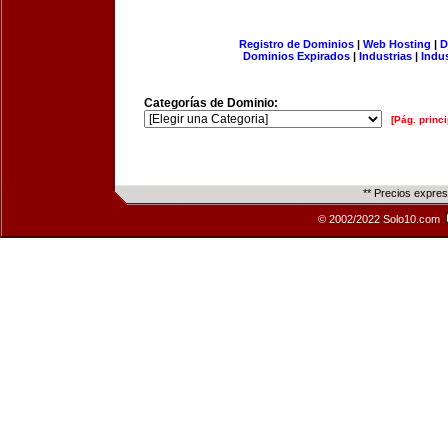
Registro de Dominios
|
Web Hosting
|
D
Dominios Expirados
|
Industrias
|
Indu
Categorías de Dominio:
[Pág. princi
** Precios expre
© 2002/2022 Solo10.com