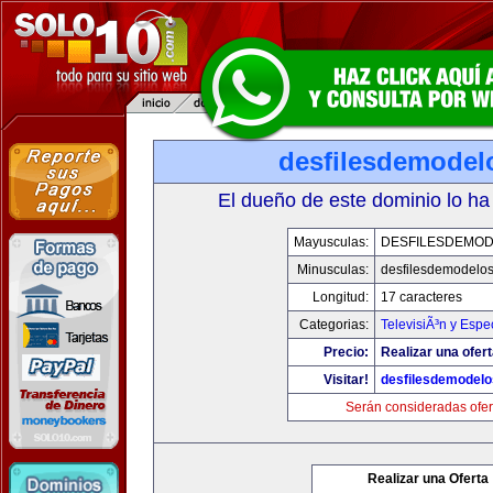
desfilesdemodel
El dueño de este dominio lo ha
Mayusculas:
DESFILESDEMO
Minusculas:
desfilesdemodelo
Longitud:
17 caracteres
Categorias:
TelevisiÃ³n y Espe
Precio:
Realizar una ofert
Visitar!
desfilesdemodel
Serán consideradas ofer
Realizar una Oferta