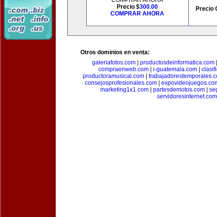
COMPRAR AHORA
Precio $
300.00
Precio 
COMPRAR AHORA
Otros dominios en venta:
galeriafotos.com
|
productosdeinformatica.com
compraenweb.com
|
i-guatemala.com
|
clasi
productoramusical.com
|
trabajadorestemporales.
consejosprofesionales.com
|
expovideojuegos.co
marketing1x1.com
|
partesdemotos.com
|
se
servidoresinternet.com