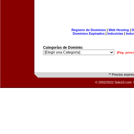
Registro de Dominios
|
Web Hosting
|
D
Dominios Expirados
|
Industrias
|
Indu
Categorías de Dominio:
[Pág. princi
** Precios expre
© 2002/2022 Solo10.com