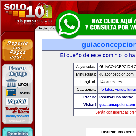
guiaconcepcio
El dueño de este dominio lo ha
Mayusculas:
GUIACONCEPCION.
Minusculas:
guiaconcepcion.com
Longitud:
14 caracteres
Categorias:
Portales
,
Viajes,Turi
Precio:
Realizar una oferta!
Visitar!
guiaconcepcion.com
Serán consideradas ofer
Realizar una Oferta