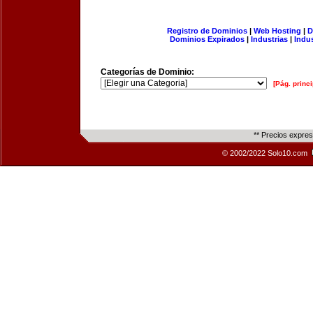
Registro de Dominios
|
Web Hosting
|
D
Dominios Expirados
|
Industrias
|
Indu
Categorías de Dominio:
[Pág. princi
** Precios expre
© 2002/2022 Solo10.com