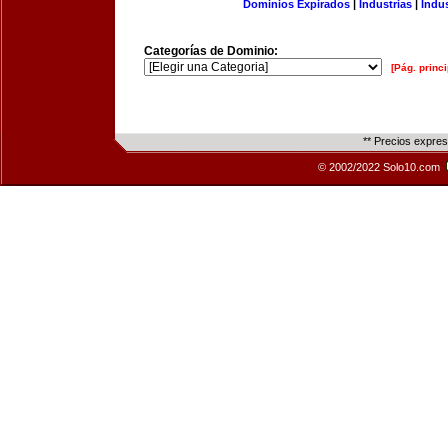
Dominios Expirados
|
Industrias
|
Indu
Categorías de Dominio:
[Pág. princi
** Precios expre
© 2002/2022 Solo10.com