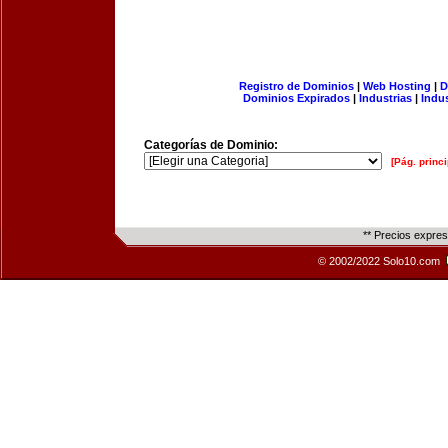
Registro de Dominios
|
Web Hosting
|
D
Dominios Expirados
|
Industrias
|
Indu
Categorías de Dominio:
[Pág. princi
** Precios expre
© 2002/2022 Solo10.com