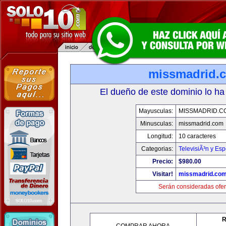
missmadrid.
El dueño de este dominio lo ha
Mayusculas:
MISSMADRID.C
Minusculas:
missmadrid.com
Longitud:
10 caracteres
Categorias:
TelevisiÃ³n y Esp
Precio:
$980.00
Visitar!
missmadrid.co
Serán consideradas ofer
R