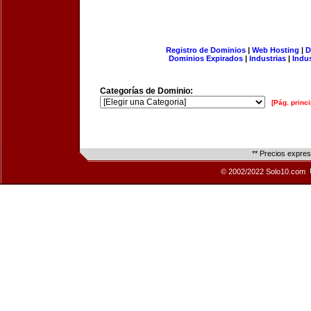
Registro de Dominios
|
Web Hosting
|
D
Dominios Expirados
|
Industrias
|
Indu
Categorías de Dominio:
[Pág. princi
** Precios expre
© 2002/2022 Solo10.com