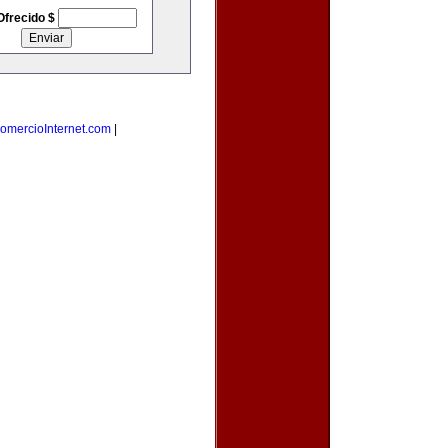
Ofrecido $
omercioInternet.com
|