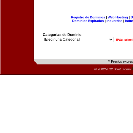
Registro de Dominios
|
Web Hosting
|
D
Dominios Expirados
|
Industrias
|
Indu
Categorías de Dominio:
[Pág. princi
** Precios expre
© 2002/2022 Solo10.com