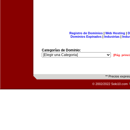
Registro de Dominios
|
Web Hosting
|
D
Dominios Expirados
|
Industrias
|
Indu
Categorías de Dominio:
[Pág. princi
** Precios expre
© 2002/2022 Solo10.com