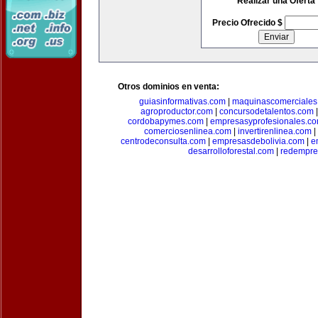
Realizar una Oferta
Precio Ofrecido $
Otros dominios en venta:
guiasinformativas.com
|
maquinascomerciales
agroproductor.com
|
concursodetalentos.com
cordobapymes.com
|
empresasyprofesionales.c
comerciosenlinea.com
|
invertirenlinea.com
|
centrodeconsulta.com
|
empresasdebolivia.com
|
e
desarrolloforestal.com
|
redempre