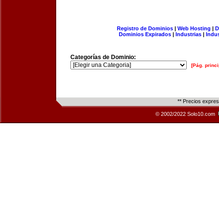
Registro de Dominios
|
Web Hosting
|
D
Dominios Expirados
|
Industrias
|
Indu
Categorías de Dominio:
[Pág. princi
** Precios expre
© 2002/2022 Solo10.com