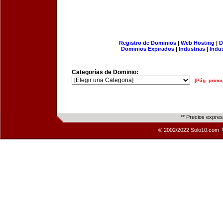
Registro de Dominios
|
Web Hosting
|
D
Dominios Expirados
|
Industrias
|
Indu
Categorías de Dominio:
[Pág. princi
** Precios expre
© 2002/2022 Solo10.com