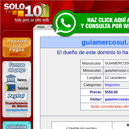
guiamercosul
El dueño de este dominio lo ha
Mayusculas:
GUIAMERCOS
Minusculas:
guiamercosul.
Longitud:
12 caracteres
Categorias:
Negocios
Precio:
$550.00
Visitar!
guiamercosul
Serán consideradas ofer
R