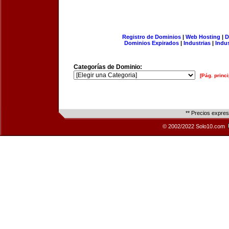
Registro de Dominios
|
Web Hosting
|
D
Dominios Expirados
|
Industrias
|
Indu
Categorías de Dominio:
[Pág. princi
** Precios expre
© 2002/2022 Solo10.com