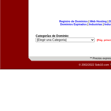
Registro de Dominios
|
Web Hosting
|
D
Dominios Expirados
|
Industrias
|
Indu
Categorías de Dominio:
[Pág. princi
** Precios expre
© 2002/2022 Solo10.com