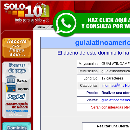
guialatinoameri
El dueño de este dominio lo ha
Mayusculas:
GUIALATINOAME
Minusculas:
guialatinoameric
Longitud:
17 caracteres
Categorias:
InformaciÃ³n y Not
Precio:
Realizar una ofer
Visitar!
guialatinoameri
Serán consideradas ofer
Realizar una Oferta