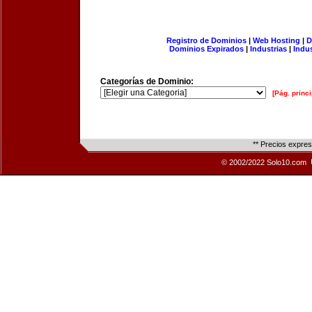
Registro de Dominios
|
Web Hosting
|
D
Dominios Expirados
|
Industrias
|
Indu
Categorías de Dominio:
[Pág. princi
** Precios expre
© 2002/2022 Solo10.com