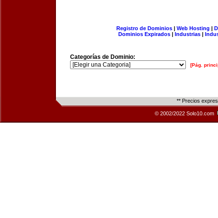
Registro de Dominios
|
Web Hosting
|
D
Dominios Expirados
|
Industrias
|
Indu
Categorías de Dominio:
[Pág. princi
** Precios expre
© 2002/2022 Solo10.com