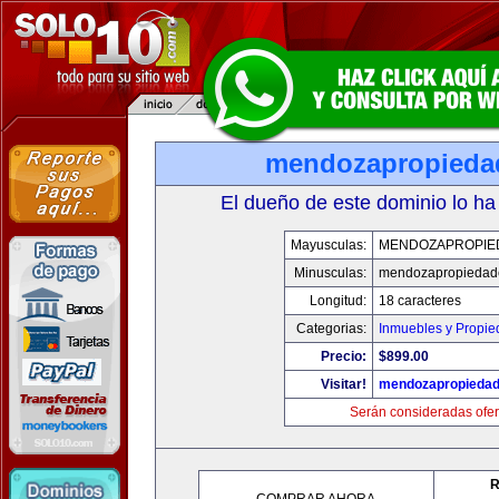
mendozapropieda
El dueño de este dominio lo ha
Mayusculas:
MENDOZAPROPIE
Minusculas:
mendozapropiedad
Longitud:
18 caracteres
Categorias:
Inmuebles y Propi
Precio:
$899.00
Visitar!
mendozapropieda
Serán consideradas ofer
R