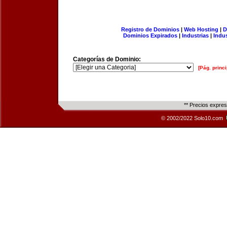
Registro de Dominios
|
Web Hosting
|
D
Dominios Expirados
|
Industrias
|
Indu
Categorías de Dominio:
[Pág. princi
** Precios expre
© 2002/2022 Solo10.com