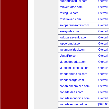
puertoricovirtual.com
Ofertar!
reinventarse.com
Ofertar!
restoguia.com
Ofertar!
rosarioweb.com
Ofertar!
soloparanosotras.com
Ofertar!
sosayuda.com
Ofertar!
todoparaeventos.com
Ofertar!
topcolombia.com
Ofertar!
tucumanvirtual.com
Ofertar!
VentaPro.com
Ofertar!
videosdebodas.com
Ofertar!
videosmultimedia.com
Ofertar!
webdeanuncios.com
Ofertar!
webdescarga.com
Ofertar!
zonabienesraices.com
Ofertar!
zonadeideas.com
Ofertar!
zonadesconocida.com
Ofertar!
zonadeseguridad.com
$990.0