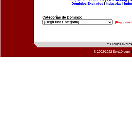
Registro de Dominios
|
Web Hosting
|
D
Dominios Expirados
|
Industrias
|
Indu
Categorías de Dominio:
[Pág. princi
** Precios expre
© 2002/2022 Solo10.com