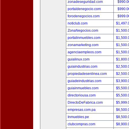
zonadeseguridad.com
$990.
portaldenegocio.com
$990.
forodenegocios.com
$999.
noticlub.com
$1,497
ZonaNegocios.com
$1,500
portalinmuebles.com
$1,500
zonamarketing.com
$1,500
agenciaempleos.com
$1,500
guialinux.com
$1,800
guiaindustrias.com
$2,500
propiedadesenlinea.com
$2,500
guiadeindustrias.com
$3,900
guiainmuebles.com
$5,500
directoriousa.com
$5,500
DirectoDeFabrica.com
$5,999
empresas.com.pa
$6,500
Inmuebles.pe
$8,500
clubcompras.com
$8,900