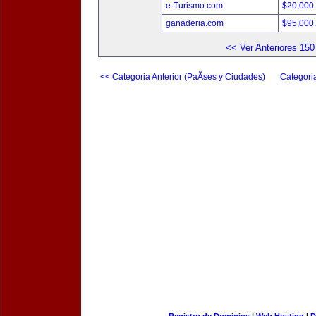
e-Turismo.com
$20,000
ganaderia.com
$95,000
<< Ver Anteriores 150
<< Categoria Anterior (PaÃ­ses y Ciudades)
Categori