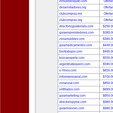
inmueblesquito.com
Oferta
desarrolladores.org
Oferta
clubcompras.net
Oferta
clubcompras.org
Oferta
directorioguatemala.com
$290.
guiaemprendedores.com
$380.
zonamuebles.com
$380.
guiamedicamentos.com
$449.
forotrabajos.com
$495.
buscaexperto.com
$550.
argentinatequiero.com
$590.
e-Vinos.com
$650.
infoempresarial.com
$700.
zonarural.com
$850.
eAfiliados.com
$899.
guiamarketing.com
$950.
directoriopyme.com
$980.
guiamisiones.com
$980.