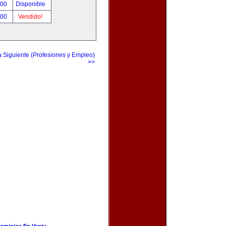
.00
Disponible
.00
Vendido!
a Siguiente (Profesiones y Empleo)
>>