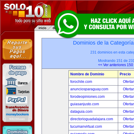
Dominios de la Categoría
231 dominios en esta categ
Mostrando 151 de 23
<< Ver anteriores 150
Nombre de Dominio
Precio
forochile.com
Oferta
anunciosparaguay.com
Oferta
forodeopiniones.com
Oferta
guiasanjusto.com
Oferta
dataguia.com
Oferta
directorioguadalajara.com
Oferta
tucumanvirtual.com
Oferta