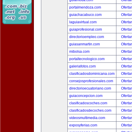
guiamoda.com
Oferta
portalmendoza.com
Oferta
guiachacabuco.com
Oferta
laguiavirtual.com
Oferta
guiaprofesional.com
Oferta
directorioempleo.com
Oferta
guiasanmartin.com
Oferta
mibolsa.com
Oferta
portaltecnologico.com
Oferta
galeriafotos.com
Oferta
clasificadosdominicana.com
Oferta
consejosprofesionales.com
Oferta
directorioecuatoriano.com
Oferta
guiaconcepcion.com
Oferta
clasificadoscoches.com
Oferta
clasificadosdecoches.com
Oferta
videosmultimedia.com
Oferta
exposyferias.com
Oferta