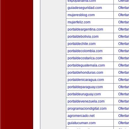
expopanama.com
Oferta
guiadeseguridad.com
Oferta
mujeresblog.com
Oferta
mujerfeliz.com
Oferta
portaldeargentina.com
Oferta
portaldebolivia.com
Oferta
portaldechile.com
Oferta
portaldecolombia.com
Oferta
portaldecostarica.com
Oferta
portaldeguatemala.com
Oferta
portaldehonduras.com
Oferta
portaldenicaragua.com
Oferta
portaldeparaguay.com
Oferta
portaldeuruguay.com
Oferta
portaldevenezuela.com
Oferta
programaciondigital.com
Oferta
agromercado.net
Oferta
guiatucuman.com
Oferta