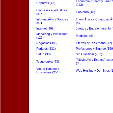
Economia, Dinero y Finan
Deportes (45)
(113)
Empresas e Industrias
Gobierno (16)
(374)
InformaciÃ³n y Noticias
InformÃ¡tica y ComputaciÃ
(57)
(57)
Internet (99)
Juegos y Entretenimiento (
Marketing y Publicidad
Medicina (9)
(122)
Negocios (385)
Ofertas de la Semana (12)
Portales (231)
Profesiones y Empleo (169
Salud (30)
Sin Clasificar (982)
TelevisiÃ³n y EspectÃ¡culo
TecnologÃ­a (43)
(33)
Viajes,Turismo y
Web Hosting y Dominios (
Hospedaje (254)