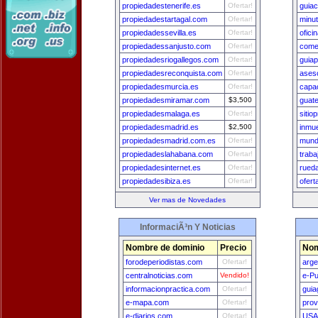
propiedadestenerife.es
Ofertar!
guia
propiedadestartagal.com
Ofertar!
minut
propiedadessevilla.es
Ofertar!
ofici
propiedadessanjusto.com
Ofertar!
comer
propiedadesriogallegos.com
Ofertar!
guia
propiedadesreconquista.com
Ofertar!
ases
propiedadesmurcia.es
Ofertar!
capac
propiedadesmiramar.com
$3,500
guat
propiedadesmalaga.es
Ofertar!
sitio
propiedadesmadrid.es
$2,500
inmu
propiedadesmadrid.com.es
Ofertar!
mund
propiedadeslahabana.com
Ofertar!
traba
propiedadesinternet.es
Ofertar!
rued
propiedadesibiza.es
Ofertar!
ofer
Ver mas de Novedades
InformaciÃ³n Y Noticias
Nombre de dominio
Precio
Nom
forodeperiodistas.com
Ofertar!
arge
centralnoticias.com
Vendido!
e-Pu
informacionpractica.com
Ofertar!
guia
e-mapa.com
Ofertar!
prov
e-diarios.com
Ofertar!
USA