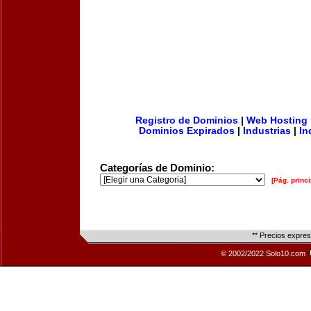
Registro de Dominios
|
Web Hosting
Dominios Expirados
|
Industrias
|
In
Categorías de Dominio:
[Pág. princi
** Precios expre
© 2002/2022 Solo10.com