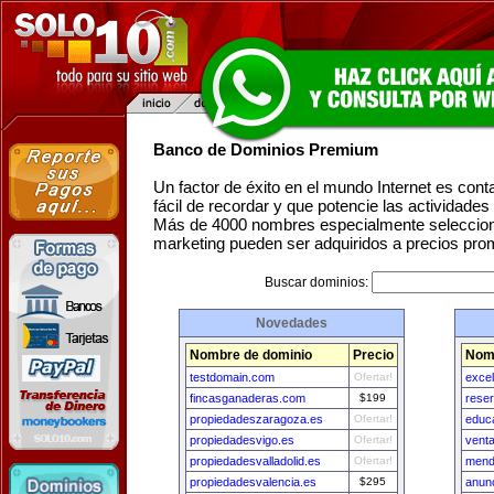
Banco de Dominios Premium
Un factor de éxito en el mundo Internet es con
fácil de recordar y que potencie las actividade
Más de 4000 nombres especialmente seleccion
marketing pueden ser adquiridos a precios pro
Buscar dominios:
Novedades
Nombre de dominio
Precio
Nom
testdomain.com
Ofertar!
exce
fincasganaderas.com
$199
rese
propiedadeszaragoza.es
Ofertar!
educa
propiedadesvigo.es
Ofertar!
vent
propiedadesvalladolid.es
Ofertar!
mend
propiedadesvalencia.es
$295
anun