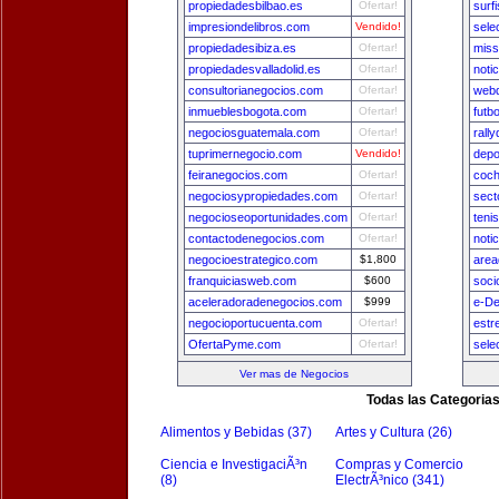
propiedadesbilbao.es
Ofertar!
surf
impresiondelibros.com
Vendido!
sele
propiedadesibiza.es
Ofertar!
miss
propiedadesvalladolid.es
Ofertar!
noti
consultorianegocios.com
Ofertar!
webd
inmueblesbogota.com
Ofertar!
futb
negociosguatemala.com
Ofertar!
rall
tuprimernegocio.com
Vendido!
depo
feiranegocios.com
Ofertar!
coch
negociosypropiedades.com
Ofertar!
sect
negocioseoportunidades.com
Ofertar!
teni
contactodenegocios.com
Ofertar!
noti
negocioestrategico.com
$1,800
area
franquiciasweb.com
$600
soci
aceleradoradenegocios.com
$999
e-De
negocioportucuenta.com
Ofertar!
estr
OfertaPyme.com
Ofertar!
sele
Ver mas de Negocios
Todas las Categoria
Alimentos y Bebidas (37)
Artes y Cultura (26)
Ciencia e InvestigaciÃ³n
Compras y Comercio
(8)
ElectrÃ³nico (341)