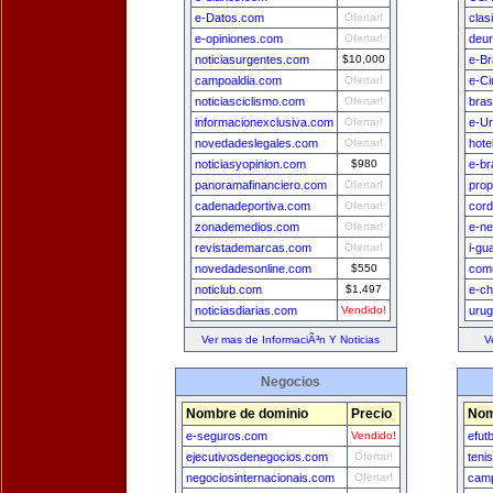
e-Datos.com
Ofertar!
clas
e-opiniones.com
Ofertar!
deu
noticiasurgentes.com
$10,000
e-Br
campoaldia.com
Ofertar!
e-Ci
noticiasciclismo.com
Ofertar!
bras
informacionexclusiva.com
Ofertar!
e-U
novedadeslegales.com
Ofertar!
hote
noticiasyopinion.com
$980
e-br
panoramafinanciero.com
Ofertar!
prop
cadenadeportiva.com
Ofertar!
cord
zonademedios.com
Ofertar!
e-n
revistademarcas.com
Ofertar!
i-gu
novedadesonline.com
$550
comu
noticlub.com
$1,497
e-ch
noticiasdiarias.com
Vendido!
uru
Ver mas de InformaciÃ³n Y Noticias
V
Negocios
Nombre de dominio
Precio
Nom
e-seguros.com
Vendido!
efut
ejecutivosdenegocios.com
Ofertar!
teni
negociosinternacionais.com
Ofertar!
camp