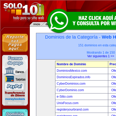
Dominios de la Categoría -
Web H
151 dominios en esta categ
Mostrando 1 de 150
Ver siguientes 1 >>
Nombre de Dominio
Prec
DominiosMexico.com
Ofe
DominiosExpirados.info
Ofe
CyberDominios.com
Ofe
CyberDominio.com
Ofe
e-Sitio.com
Ofe
UnixFocus.com
Ofe
registeryourbrand.com
Ofe