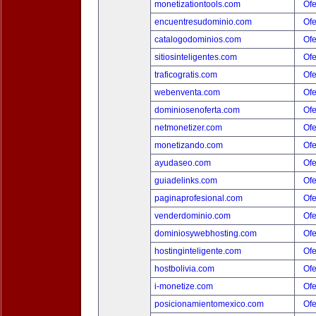
monetizationtools.com
Ofe
encuentresudominio.com
Ofe
catalogodominios.com
Ofe
sitiosinteligentes.com
Ofe
traficogratis.com
Ofe
webenventa.com
Ofe
dominiosenoferta.com
Ofe
netmonetizer.com
Ofe
monetizando.com
Ofe
ayudaseo.com
Ofe
guiadelinks.com
Ofe
paginaprofesional.com
Ofe
venderdominio.com
Ofe
dominiosywebhosting.com
Ofe
hostinginteligente.com
Ofe
hostbolivia.com
Ofe
i-monetize.com
Ofe
posicionamientomexico.com
Ofe