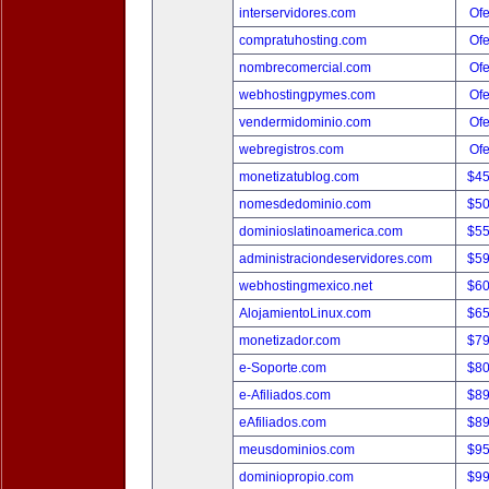
interservidores.com
Ofe
compratuhosting.com
Ofe
nombrecomercial.com
Ofe
webhostingpymes.com
Ofe
vendermidominio.com
Ofe
webregistros.com
Ofe
monetizatublog.com
$4
nomesdedominio.com
$5
dominioslatinoamerica.com
$5
administraciondeservidores.com
$5
webhostingmexico.net
$6
AlojamientoLinux.com
$6
monetizador.com
$7
e-Soporte.com
$8
e-Afiliados.com
$8
eAfiliados.com
$8
meusdominios.com
$9
dominiopropio.com
$9