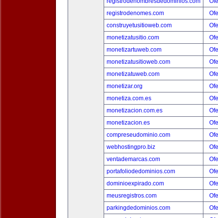
registrodenombresdedominios.com
Ofe
registrodenomes.com
Ofe
construyetusitioweb.com
Ofe
monetizatusitio.com
Ofe
monetizartuweb.com
Ofe
monetizatusitioweb.com
Ofe
monetizatuweb.com
Ofe
monetizar.org
Ofe
monetiza.com.es
Ofe
monetizacion.com.es
Ofe
monetizacion.es
Ofe
compreseudominio.com
Ofe
webhostingpro.biz
Ofe
ventademarcas.com
Ofe
portafoliodedominios.com
Ofe
dominioexpirado.com
Ofe
meusregistros.com
Ofe
parkingdedominios.com
Ofe