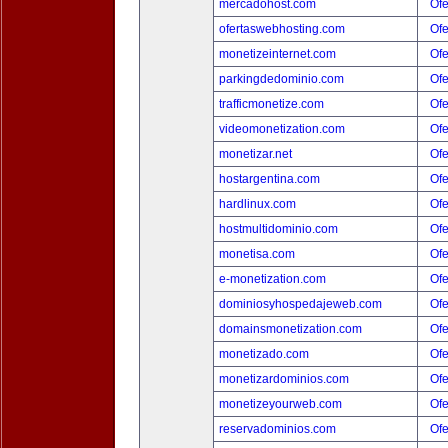
mercadohost.com
Ofe
ofertaswebhosting.com
Ofe
monetizeinternet.com
Ofe
parkingdedominio.com
Ofe
trafficmonetize.com
Ofe
videomonetization.com
Ofe
monetizar.net
Ofe
hostargentina.com
Ofe
hardlinux.com
Ofe
hostmultidominio.com
Ofe
monetisa.com
Ofe
e-monetization.com
Ofe
dominiosyhospedajeweb.com
Ofe
domainsmonetization.com
Ofe
monetizado.com
Ofe
monetizardominios.com
Ofe
monetizeyourweb.com
Ofe
reservadominios.com
Ofe