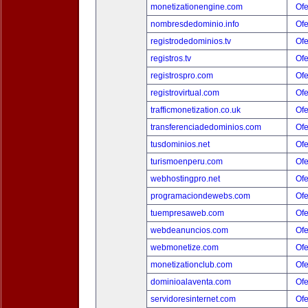
monetizationengine.com
Ofe
nombresdedominio.info
Ofe
registrodedominios.tv
Ofe
registros.tv
Ofe
registrospro.com
Ofe
registrovirtual.com
Ofe
trafficmonetization.co.uk
Ofe
transferenciadedominios.com
Ofe
tusdominios.net
Ofe
turismoenperu.com
Ofe
webhostingpro.net
Ofe
programaciondewebs.com
Ofe
tuempresaweb.com
Ofe
webdeanuncios.com
Ofe
webmonetize.com
Ofe
monetizationclub.com
Ofe
dominioalaventa.com
Ofe
servidoresinternet.com
Ofe