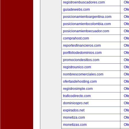
registroenbuscadores.com
Ofe
guiadewebs.com
Ofe
posicionamientoargentina.com
Ofe
posicionamientocolombia.com
Ofe
posicionamientoecuador.com
Ofe
comprahost.com
Ofe
reportesfinancieros.com
Ofe
portfoliodedominios.com
Ofe
promociondesitios.com
Ofe
registrounico.com
Ofe
nombrescomerciales.com
Ofe
ofertasdehosting.com
Ofe
registrosimple.com
Ofe
traficodirecto.com
Ofe
dominiospro.net
Ofe
expirados.net
Ofe
monetiza.com
Ofe
monetizas.com
Ofe