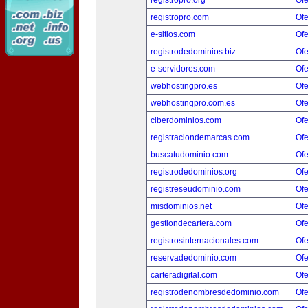
registropro.org
Ofe
registropro.com
Ofe
e-sitios.com
Ofe
registrodedominios.biz
Ofe
e-servidores.com
Ofe
webhostingpro.es
Ofe
webhostingpro.com.es
Ofe
ciberdominios.com
Ofe
registraciondemarcas.com
Ofe
buscatudominio.com
Ofe
registrodedominios.org
Ofe
registreseudominio.com
Ofe
misdominios.net
Ofe
gestiondecartera.com
Ofe
registrosinternacionales.com
Ofe
reservadedominio.com
Ofe
carteradigital.com
Ofe
registrodenombresdedominio.com
Ofe