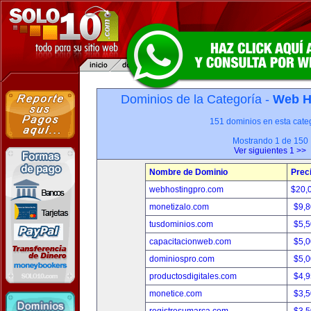
Dominios de la Categoría -
Web H
151 dominios en esta categ
Mostrando 1 de 150
Ver siguientes 1 >>
Nombre de Dominio
Prec
webhostingpro.com
$20,
monetizalo.com
$9,
tusdominios.com
$5,
capacitacionweb.com
$5,
dominiospro.com
$5,
productosdigitales.com
$4,
monetice.com
$3,