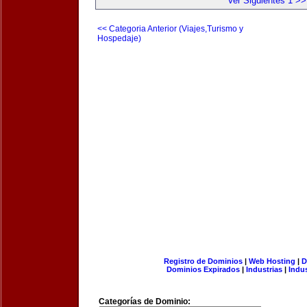
Ver Siguientes 1 >>
<< Categoria Anterior (Viajes,Turismo y
Hospedaje)
Registro de Dominios
|
Web Hosting
|
D
Dominios Expirados
|
Industrias
|
Indu
Categorías de Dominio: