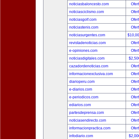
noticiasbaloncesto.com
Ofer
noticiasciclismo.com
Ofer
noticiasgolf.com
Ofer
noticiastenis.com
Ofer
noticiasurgentes.com
$10,0
revistadenoticias.com
Ofer
e-opiniones.com
Ofer
noticiasdigitales.com
$2,50
cazadordenoticias.com
Ofer
informacionexclusiva.com
Ofer
diarioperu.com
Ofer
e-diarios.com
Ofer
e-periodicos.com
Ofer
ediarios.com
Ofer
partesdeprensa.com
Ofer
noticiasendirecto.com
Ofer
informacionpractica.com
Ofer
infodiario.com
$2,00