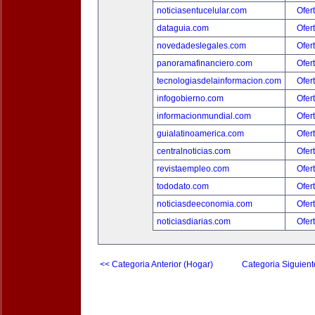
noticiasentucelular.com
Ofer
dataguia.com
Ofer
novedadeslegales.com
Ofer
panoramafinanciero.com
Ofer
tecnologiasdelainformacion.com
Ofer
infogobierno.com
Ofer
informacionmundial.com
Ofer
guialatinoamerica.com
Ofer
centralnoticias.com
Ofer
revistaempleo.com
Ofer
tododato.com
Ofer
noticiasdeeconomia.com
Ofer
noticiasdiarias.com
Ofer
<< Categoria Anterior (Hogar)
Categoria Siguient