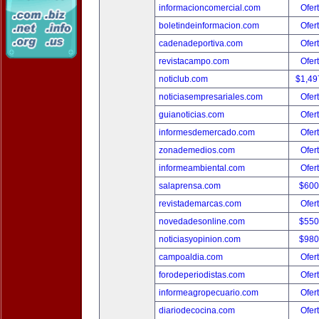
informacioncomercial.com
Ofer
boletindeinformacion.com
Ofer
cadenadeportiva.com
Ofer
revistacampo.com
Ofer
noticlub.com
$1,49
noticiasempresariales.com
Ofer
guianoticias.com
Ofer
informesdemercado.com
Ofer
zonademedios.com
Ofer
informeambiental.com
Ofer
salaprensa.com
$600
revistademarcas.com
Ofer
novedadesonline.com
$550
noticiasyopinion.com
$980
campoaldia.com
Ofer
forodeperiodistas.com
Ofer
informeagropecuario.com
Ofer
diariodecocina.com
Ofer