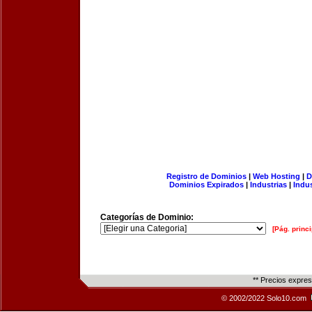
Registro de Dominios
|
Web Hosting
|
D
Dominios Expirados
|
Industrias
|
Indu
Categorías de Dominio:
[Pág. princi
** Precios expre
© 2002/2022 Solo10.com