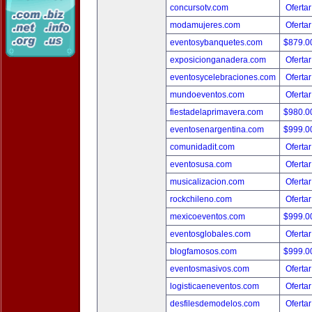
concursotv.com
Ofertar
modamujeres.com
Ofertar
eventosybanquetes.com
$879.
exposicionganadera.com
Ofertar
eventosycelebraciones.com
Ofertar
mundoeventos.com
Ofertar
fiestadelaprimavera.com
$980.
eventosenargentina.com
$999.
comunidadit.com
Ofertar
eventosusa.com
Ofertar
musicalizacion.com
Ofertar
rockchileno.com
Ofertar
mexicoeventos.com
$999.
eventosglobales.com
Ofertar
blogfamosos.com
$999.
eventosmasivos.com
Ofertar
logisticaeneventos.com
Ofertar
desfilesdemodelos.com
Ofertar