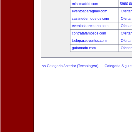
missmadrid.com
$980.
eventosparaguay.com
Ofertar
castingdemodelos.com
Ofertar
eventosbarcelona.com
Ofertar
contratafamosos.com
Ofertar
todoparaeventos.com
Ofertar
guiamoda.com
Ofertar
<< Categoria Anterior (TecnologÃ­a)
Categoria Siguie