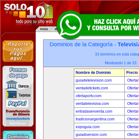
Dominios de la Categoría -
Televis
33 dominios en esta categ
Mostrando 1 de 33
Nombre de Dominio
Precio
guiadetelevision.com
Ofertar
ventadetickets.com
Ofertar
ofertaportv.com
Ofertar
ventatelevisiva.com
Ofertar
entradasenventa.com
Ofertar
tradicionargentina.com
Ofertar
expoguia.com
Ofertar
guiadiversion.com
Ofertar